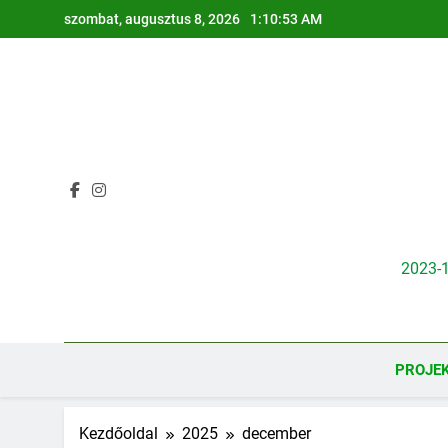
Ugrás
szombat, augusztus 8, 2026
1:10:54 AM
a
tartalomra
2023-
PROJE
Kezdőoldal
2025
december