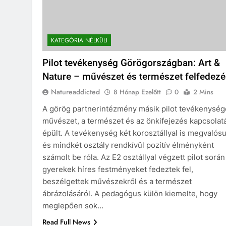
KATEGÓRIA NÉLKÜLI
Pilot tevékenység Görögországban: Art &
Nature – művészet és természet felfedez
Natureaddicted
8 Hónap Ezelőtt
0
2 Mins
A görög partnerintézmény másik pilot tevékenység
művészet, a természet és az önkifejezés kapcsolat
épült. A tevékenység két korosztállyal is megvalósul
és mindkét osztály rendkívül pozitív élményként
számolt be róla. Az E2 osztállyal végzett pilot során
gyerekek híres festményeket fedeztek fel,
beszélgettek művészekről és a természet
ábrázolásáról. A pedagógus külön kiemelte, hogy
meglepően sok…
Read Full News