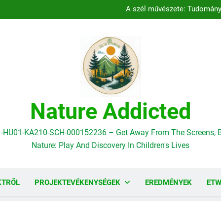
Pilot tevékenység Románi
A szél művészete: Tudomány é
Pilot tevékenység Görögorszá
Pilot tevékenység Gör
Pilot tevékenység Románi
A szél művészete: Tudomány é
Pilot tevékenység Görögorszá
Pilot tevékenység Gör
Nature Addicted
1-HU01-KA210-SCH-000152236 – Get Away From The Screens, B
Nature: Play And Discovery In Children's Lives
KTRŐL
PROJEKTEVÉKENYSÉGEK
EREDMÉNYEK
ETW