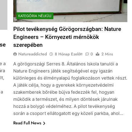
KATEGÓRIA NÉLKÜLI
Pilot tevékenység Görögországban: Nature
Engineers – Környezeti mérnökök
ése
szerepében
Natureaddicted
8 Hónap Ezelőtt
0
2 Mins
e a
A görögországi Serres 8. Általános Iskola tanulói a
ára
Nature Engineers játék segítségével egy igazán
t,
különleges és élményalapú foglalkozáson vettek részt.
A játék célja, hogy a gyerekek környezetvédelmi
 a
szakemberek bőrébe bújva fedezzék fel, hogyan
működik a természet, és milyen döntések járulnak
hozzá a bolygó védelméhez. A pilot tevékenység
során a csoport ellátogatott egy közeli parkba, ahol…
Read Full News