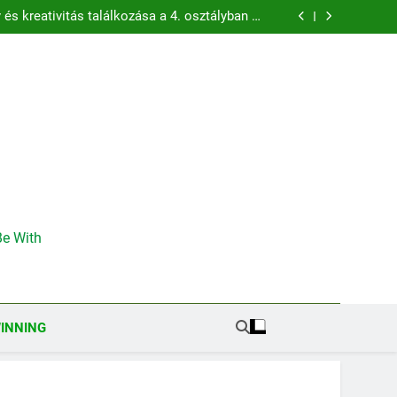
ában: A 3R erejének felfedezése a harmadik
osztályban
s kreativitás találkozása a 4. osztályban –
Pilot tevékenység Románia
gban: Art & Nature – művészet és természet
felfedezése
ögországban: Nature Engineers – Környezeti
mérnökök szerepében
ában: A 3R erejének felfedezése a harmadik
osztályban
s kreativitás találkozása a 4. osztályban –
Pilot tevékenység Románia
gban: Art & Nature – művészet és természet
felfedezése
ögországban: Nature Engineers – Környezeti
mérnökök szerepében
e With
INNING