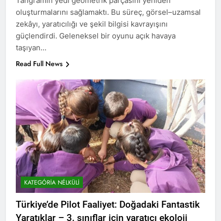
Tangramın yedi geometrik parçasını yeniden
oluşturmalarını sağlamaktı. Bu süreç, görsel–uzamsal
zekâyı, yaratıcılığı ve şekil bilgisi kavrayışını
güçlendirdi. Geleneksel bir oyunu açık havaya
taşıyan…
Read Full News
KATEGÓRIA NÉLKÜLI
Türkiye’de Pilot Faaliyet: Doğadaki Fantastik
Yaratıklar – 3. sınıflar için yaratıcı ekoloji