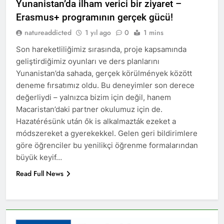
Yunanistan’da ilham verici bir ziyaret –
Erasmus+ programının gerçek gücü!
natureaddicted
1 yıl ago
0
1 mins
Son hareketliliğimiz sırasında, proje kapsamında
geliştirdiğimiz oyunları ve ders planlarını
Yunanistan’da sahada, gerçek körülmények között
deneme fırsatımız oldu. Bu deneyimler son derece
değerliydi – yalnızca bizim için değil, hanem
Macaristan’daki partner okulumuz için de.
Hazatérésünk után ők is alkalmazták ezeket a
módszereket a gyerekekkel. Gelen geri bildirimlere
göre öğrenciler bu yenilikçi öğrenme formalarından
büyük keyif…
Read Full News