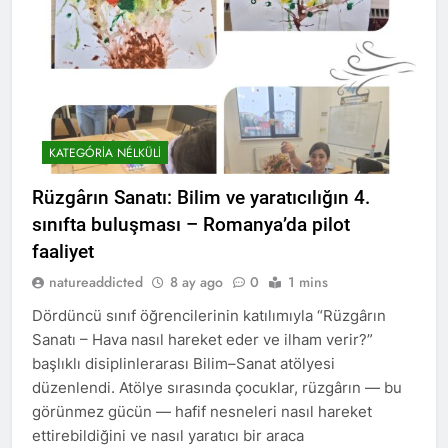
KATEGÓRIA NÉLKÜLI
Rüzgârın Sanatı: Bilim ve yaratıcılığın 4.
sınıfta buluşması – Romanya’da pilot
faaliyet
natureaddicted
8 ay ago
0
1 mins
Dördüncü sınıf öğrencilerinin katılımıyla “Rüzgârın
Sanatı – Hava nasıl hareket eder ve ilham verir?”
başlıklı disiplinlerarası Bilim–Sanat atölyesi
düzenlendi. Atölye sırasında çocuklar, rüzgârın — bu
görünmez gücün — hafif nesneleri nasıl hareket
ettirebildiğini ve nasıl yaratıcı bir araca