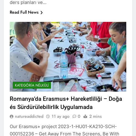
ders planları ve…
Read Full News
KATEGÓRIA NÉLKÜLI
Romanya’da Erasmus+ Hareketliliği – Doğa
és Sürdürülebilirlik Uygulamada
natureaddicted
11 ay ago
0
2 mins
Our Erasmus+ project 2023-1-HU01-KA210-SCH-
000152236 – Get Away From The Screens, Be With