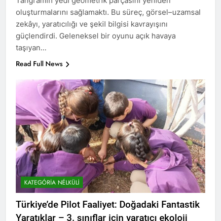
Tangramın yedi geometrik parçasını yeniden
oluşturmalarını sağlamaktı. Bu süreç, görsel–uzamsal
zekâyı, yaratıcılığı ve şekil bilgisi kavrayışını
güçlendirdi. Geleneksel bir oyunu açık havaya
taşıyan…
Read Full News
KATEGÓRIA NÉLKÜLI
Türkiye’de Pilot Faaliyet: Doğadaki Fantastik
Yaratıklar – 3. sınıflar için yaratıcı ekoloji