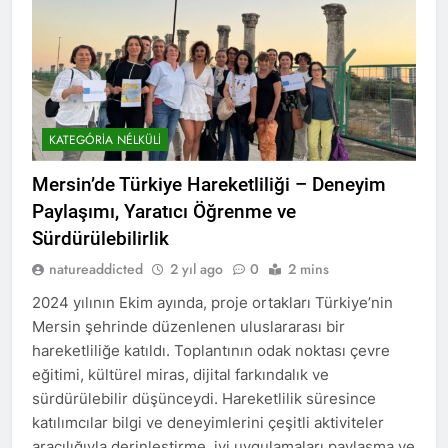
KATEGÓRIA NÉLKÜLI
Mersin’de Türkiye Hareketliliği – Deneyim
Paylaşımı, Yaratıcı Öğrenme ve
Sürdürülebilirlik
natureaddicted
2 yıl ago
0
2 mins
2024 yılının Ekim ayında, proje ortakları Türkiye’nin
Mersin şehrinde düzenlenen uluslararası bir
hareketliliğe katıldı. Toplantının odak noktası çevre
eğitimi, kültürel miras, dijital farkındalık ve
sürdürülebilir düşünceydi. Hareketlilik süresince
katılımcılar bilgi ve deneyimlerini çeşitli aktiviteler
aracılığıyla derinleştirme, iyi uygulamaları paylaşma ve