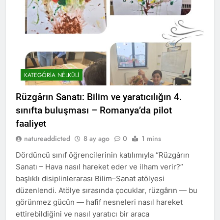
KATEGÓRIA NÉLKÜLI
Rüzgârın Sanatı: Bilim ve yaratıcılığın 4.
sınıfta buluşması – Romanya’da pilot
faaliyet
natureaddicted
8 ay ago
0
1 mins
Dördüncü sınıf öğrencilerinin katılımıyla “Rüzgârın
Sanatı – Hava nasıl hareket eder ve ilham verir?”
başlıklı disiplinlerarası Bilim–Sanat atölyesi
düzenlendi. Atölye sırasında çocuklar, rüzgârın — bu
görünmez gücün — hafif nesneleri nasıl hareket
ettirebildiğini ve nasıl yaratıcı bir araca