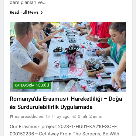
ders planları ve…
Read Full News
KATEGÓRIA NÉLKÜLI
Romanya’da Erasmus+ Hareketliliği – Doğa
és Sürdürülebilirlik Uygulamada
natureaddicted
11 ay ago
0
2 mins
Our Erasmus+ project 2023-1-HU01-KA210-SCH-
000152236 – Get Away From The Screens, Be With