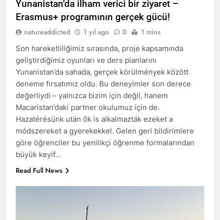
Yunanistan’da ilham verici bir ziyaret –
Erasmus+ programının gerçek gücü!
natureaddicted
1 yıl ago
0
1 mins
Son hareketliliğimiz sırasında, proje kapsamında
geliştirdiğimiz oyunları ve ders planlarını
Yunanistan’da sahada, gerçek körülmények között
deneme fırsatımız oldu. Bu deneyimler son derece
değerliydi – yalnızca bizim için değil, hanem
Macaristan’daki partner okulumuz için de.
Hazatérésünk után ők is alkalmazták ezeket a
módszereket a gyerekekkel. Gelen geri bildirimlere
göre öğrenciler bu yenilikçi öğrenme formalarından
büyük keyif…
Read Full News