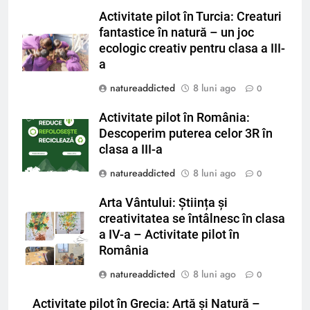
Activitate pilot în Turcia: Creaturi
fantastice în natură – un joc
ecologic creativ pentru clasa a III-
a
natureaddicted
8 luni ago
0
Activitate pilot în România:
Descoperim puterea celor 3R în
clasa a III-a
natureaddicted
8 luni ago
0
Arta Vântului: Știința și
creativitatea se întâlnesc în clasa
a IV-a – Activitate pilot în
România
natureaddicted
8 luni ago
0
Activitate pilot în Grecia: Artă și Natură –